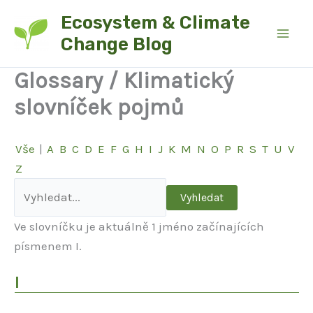
Přeskočit
Ecosystem & Climate
na
Change Blog
obsah
Glossary / Klimatický
slovníček pojmů
Vše
|
A
B
C
D
E
F
G
H
I
J
K
M
N
O
P
R
S
T
U
V
Z
Ve slovníčku je aktuálně 1 jméno začínajících
písmenem I.
I