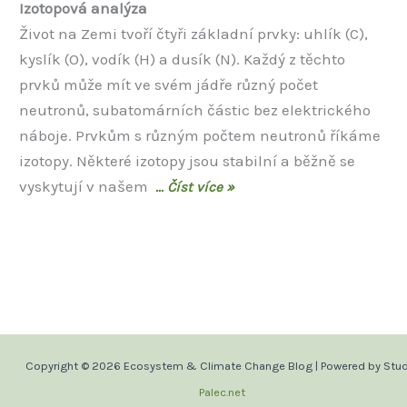
Izotopová analýza
Život na Zemi tvoří čtyři základní prvky: uhlík (C),
kyslík (O), vodík (H) a dusík (N). Každý z těchto
prvků může mít ve svém jádře různý počet
neutronů, subatomárních částic bez elektrického
náboje. Prvkům s různým počtem neutronů říkáme
izotopy. Některé izotopy jsou stabilní a běžně se
vyskytují v našem
Copyright © 2026 Ecosystem & Climate Change Blog | Powered by Stud
Palec.net