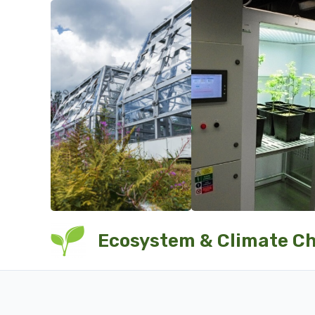
Přeskočit
na
obsah
Ecosystem & Climate C