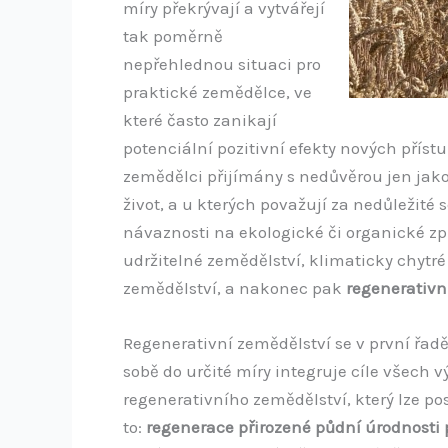
míry překrývají a vytvářejí
tak poměrně
nepřehlednou situaci pro
praktické zemědělce, ve
které často zanikají
potenciální pozitivní efekty nových přístu
zemědělci přijímány s nedůvěrou jen jako
život, a u kterých považují za nedůležité 
návaznosti na ekologické či organické zp
udržitelné zemědělství, klimaticky chytré
zemědělství, a nakonec pak
regenerativn
Regenerativní zemědělství se v první řadě
sobě do určité míry integruje cíle všech
regenerativního zemědělství, který lze pos
to:
regenerace přirozené půdní úrodnosti