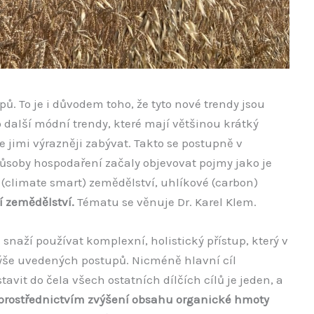
pů. To je i důvodem toho, že tyto nové trendy jsou
 další módní trendy, které mají většinou krátký
se jimi výrazněji zabývat. Takto se postupně v
ůsoby hospodaření začaly objevovat pojmy jako je
 (climate smart) zemědělství, uhlíkové (carbon)
í zemědělství.
Tématu se věnuje Dr. Karel Klem.
 snaží používat komplexní, holistický přístup, který v
 výše uvedených postupů. Nicméně hlavní cíl
tavit do čela všech ostatních dílčích cílů je jeden, a
 prostřednictvím zvýšení obsahu organické hmoty