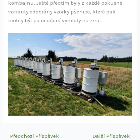
kombajnu. Ještě předtím byly z každé pokusné
varianty odebrány vzorky pšenice, které pak
mohly být po usušení vymlety na zrno.
←
Předchozí Příspěvek
Další Příspěvek
→