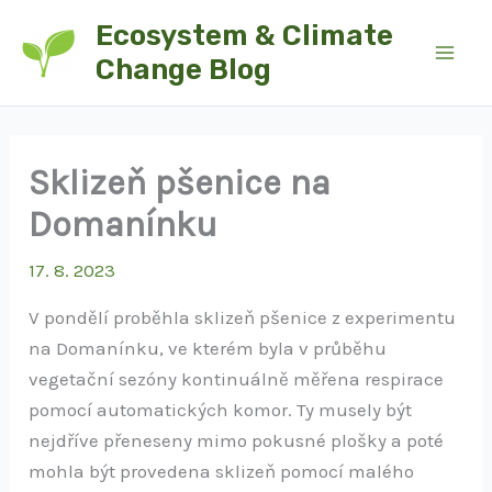
Přeskočit
Ecosystem & Climate
na
Change Blog
obsah
Sklizeň pšenice na
Domanínku
17. 8. 2023
V pondělí proběhla sklizeň pšenice z experimentu
na Domanínku, ve kterém byla v průběhu
vegetační sezóny kontinuálně měřena respirace
pomocí automatických komor. Ty musely být
nejdříve přeneseny mimo pokusné plošky a poté
mohla být provedena sklizeň pomocí malého